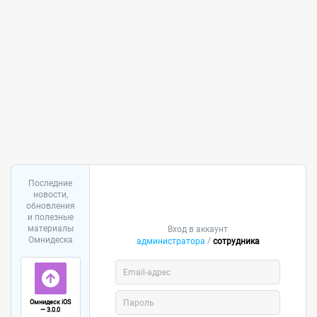
Последние
новости,
обновления
и полезные
материалы
Вход в аккаунт
Омнидеска
/
администратора
сотрудника
Омнидеск iOS
— 3.0.0