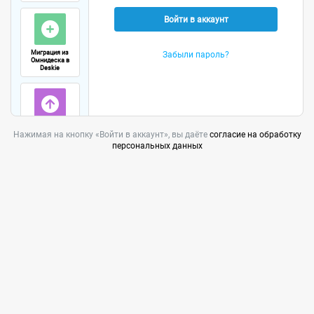
Войти в аккаунт
Миграция из
Забыли пароль?
Омнидеска в
Deskie
Упоминание
Нажимая на кнопку «Войти в аккаунт», вы даёте
согласие на обработку
ролей в
заметках
персональных данных
Ознакомиться
со всеми
улучшениями